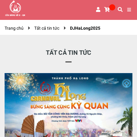
Trang chủ
Tất cả tin tức
DJHaLong2025
TẤT CẢ TIN TỨC